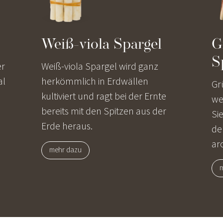
Weiß-viola Spargel
G
S
er
Weiß-viola Spargel wird ganz
al
herkömmlich in Erdwällen
Gr
kultiviert und ragt bei der Ernte
we
bereits mit den Spitzen aus der
Si
Erde heraus.
de
ar
mehr dazu
m