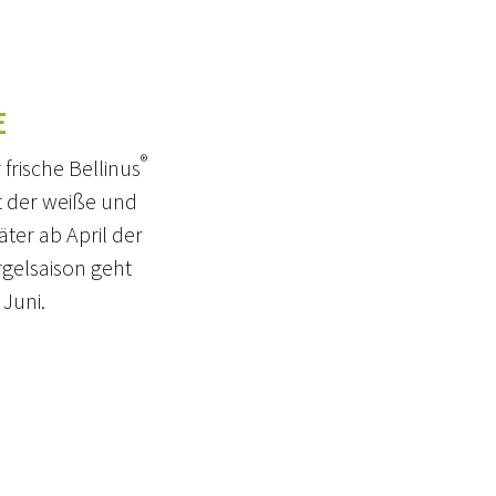
E
®
 frische Bellinus
t der weiße und
äter ab April der
rgelsaison geht
 Juni.