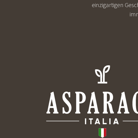
einzigartigen Ges
imm