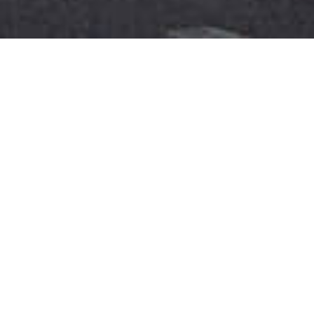
Weißer, grüner und violetter
Spargel aus Italien – für
ganz Europa
Seit rund 20 Jahren dreht sich im Leben der
meisten Bellinusproduzenten alles um den
Spargelanbau. Sie erproben neue
Anbaugebiete, verfeinern die Anbautechnik,
testen neue Sorten, knüpfen Kontakte. So
wie Hansjörg Weissteiner, der 2019 die Marke