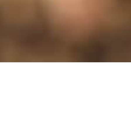
Qualità
Tutti i processi
produttivi
della cooperativa
Asparago Condin sono soggetti ad
approfonditi controlli di qualità, dal lavoro in