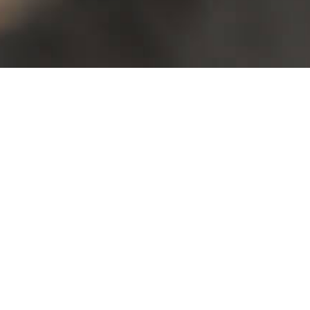
Contattateci
Con noi le distanze si accorciano, i nostri
clienti sono in contatto diretto con il
produttore.
Bernhard Condin und Hansjörg
Weissteiner